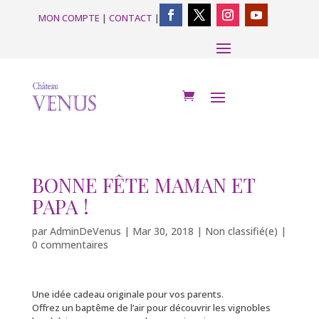
MON COMPTE
|
CONTACT
|
BONNE FÊTE MAMAN ET
PAPA !
par
AdminDeVenus
|
Mar 30, 2018
|
Non classifié(e)
|
0 commentaires
Une idée cadeau originale pour vos parents.
Offrez un baptême de l’air pour découvrir les vignobles