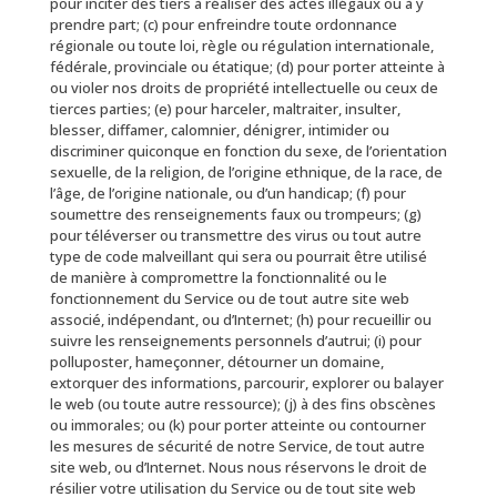
pour inciter des tiers à réaliser des actes illégaux ou à y
prendre part; (c) pour enfreindre toute ordonnance
régionale ou toute loi, règle ou régulation internationale,
fédérale, provinciale ou étatique; (d) pour porter atteinte à
ou violer nos droits de propriété intellectuelle ou ceux de
tierces parties; (e) pour harceler, maltraiter, insulter,
blesser, diffamer, calomnier, dénigrer, intimider ou
discriminer quiconque en fonction du sexe, de l’orientation
sexuelle, de la religion, de l’origine ethnique, de la race, de
l’âge, de l’origine nationale, ou d’un handicap; (f) pour
soumettre des renseignements faux ou trompeurs; (g)
pour téléverser ou transmettre des virus ou tout autre
type de code malveillant qui sera ou pourrait être utilisé
de manière à compromettre la fonctionnalité ou le
fonctionnement du Service ou de tout autre site web
associé, indépendant, ou d’Internet; (h) pour recueillir ou
suivre les renseignements personnels d’autrui; (i) pour
polluposter, hameçonner, détourner un domaine,
extorquer des informations, parcourir, explorer ou balayer
le web (ou toute autre ressource); (j) à des fins obscènes
ou immorales; ou (k) pour porter atteinte ou contourner
les mesures de sécurité de notre Service, de tout autre
site web, ou d’Internet. Nous nous réservons le droit de
résilier votre utilisation du Service ou de tout site web