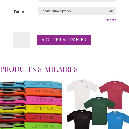
Taille
Effacer
quantité
AJOUTER AU PANIER
de
Polo
piqué
manches
courtes
PRODUITS SIMILAIRES